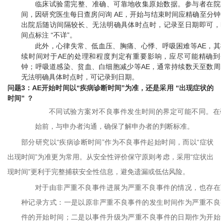
临床试验需完整、准确、可靠地收集原始数据。参与者在院
间，因研究医生每日查房问询 AE，开始与结束时间应精确至分钟
出院后随访间隔较长、无法明确具体时点时，记录至日期即可，
间点标注 “不详”。
此外，心律失常、低血压、胸痛、心悸、呼吸困难等AE，其
续时间对于AE的处理和程度判定有重要影响，应尽可能精确到
钟；呼吸道感染、贫血、白细胞减少等AE，通常持续数天至数周
无法明确具体时点时，可记录到日期。
问题3：AE开始时间以“疾病诊断时间”为准，还是采用 “出现症状的
时间” ？
不同试验方案对不良事件发生时间的界定可能不同。在
始前，与申办者沟通，确保了解申办者的判断标准。
部分研究以“疾病诊断时间”作为不良事件起始时间，而以“症状
出现时间”为准更为常用。从安全性评价保守原则考虑，采用“症状出
现时间”更利于完整捕获安全性信息，避免遗漏或低估风险。
对于由非严重不良事件进展为严重不良事件的情况，也存在
种记录方式：一是以原非严重不良事件的发生时间作为严重不良
件的开始时间；二是以事件升级为严重不良事件的日期作为开始