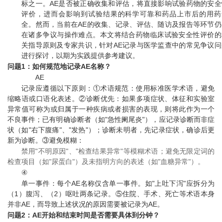
标之一。AE是否被正确收集和评估，将直接影响试验药物的安全
评价，进而会影响到试验结果的科学可靠和药品上市后的用药
全。然而，当前在AE的收集、记录、评估、随访及报告等环节仍
在诸多争议与操作难点。本文将结合药物临床试验安全性评价的
关指导原则及专家共识，针对AE记录与医学监查中的常见争议问
进行探讨，以期为实践提供参考建议。
问题1：如何规范地记录AE名称？
AE
记录应遵循以下原则：①术语规范：使用标准医学术语，避免
缩略语或口语化表述。②诊断优先：如果多项症状、体征和实验室
异常值可称为或归属于一种疾病或者损害的表现，则将此作为一个
不良事件；已有明确诊断者（如"急性阑尾炎"），应记录诊断而非症
状（如"右下腹痛"、"发热"）；诊断未明者，先记录症状，确诊后更
新为诊断。③避免模糊：
禁用"不明原因"、"检查结果异常"等模糊术语；避免无限定词的
检查项目（如"尿蛋白"）及未指明方向的表述（如"血糖异常"）。
④
单一事件：每个AE名称仅含单一事件。如"上吐下泻"应拆分为
（1）腹泻、（2）呕吐两条记录。⑤住院、手术、死亡等术语本身
并非AE，而导致上述状况的原因需要被记录为AE。
问题2：AE开始和结束时间是否需要具体到分钟？