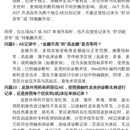
指标，也便于独立、准确评定其严重程度，并在分析与试验药物
关性时，更精细判断药物对不同肝酶的影响。因此，ALT 升高
AST 升高应作为两个独立AE分别记录，不建议笼统记录为 “肝
异常” 或 “转氨酶升高”。
同理，仅出现ALT 或 AST 单项升高时，也不应笼统记录为 “肝功能
异常” 或 “转氨酶升高”。
问题9：AE记录中，“血糖升高”和“高血糖”是否等同？
血糖升高：多指实验室检查血糖超出正常范围，侧重指标
常；高血糖：属于临床诊断，常伴相关症状（如多饮、多食、多
等）或明确疾病（如糖尿病）。仅为实验室指标异常时，使用血
升高；已明确诊断时，采用对应诊断术语。MedDRA 编码与数据
析时是否合并，需在方案或统计分析计划中明确规则。同理，应
意区分血压升高与高血压，避免术语混淆。
问题10：皮肤外用药给药部位AE，按照接触性皮炎的诊断名称进行
记录，还是按照每个症状和(或)体征单独记录？
皮肤外用药可能引发红斑、丘疹、瘙痒、疼痛、肿胀、渗出
局部刺激性或过敏性不良反应，以接触性皮炎最为常见，少见反
包括色素改变、脱毛等。受试者用药后出现局部皮肤体征时，必
时应由皮肤科专科医师协助诊断、分型并指导处理。AE记录建议
①若符合明确疾病诊断，按临床诊断记录；②若仅为体征、无法