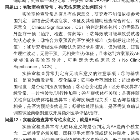
确诊断，则按单一体征记录，并参照 MedDRA的PT/LLT规范命名
问题11：实验室检查异常，有/无临床意义如何区分？
实验室检查异常是否具有临床意义，研究者不能仅依据参考
围判定，需结合受试者症状、体征及其他辅助检查综合评估。有
床意义（Clinical Significance，CS）的判定标准包括：①需采
外医疗干预（治疗、检查、停药等）；②导致或可能导致受试者
能状态改变；③符合方案预设的医学关注标准（如指标超出特定
值）；④研究者经医学判断认为需记录并随访。仅为轻微、短暂
生理性波动，无需干预、无相关症状/体征，且未达到方案预设AE
录标准的实验室异常，可判定为无临床意义（No Clinica
Significance，NCS）。
实验室检查异常判定有无临床意义的注意事项：①与基线
较：是否为新发异常、变化幅度；②与参考范围比较：超出参考
围程度，是否达到预设警报值；③动态变化趋势：区分单次异常/
续异常、一过性波动/进行性加重；④与症状体征关联：是否伴随
关临床症状或体格检查异常；⑤与疾病进程关系：是否与基础疾
相关，是否为预期疾病进展；⑥后续处理措施：是否需复查确认
调整试验药物剂量或开展额外医学评估/治疗。
问题12：实验室检查异常有临床意义，就是AE吗？
实验室检查异常有无临床意义与是否判定为AE是两个独立
念，二者并无必然关联。因择期手术而住院或延长住院者，通常
作为AE收集。治疗糖尿病药物试验中的血糖恶化、升白细胞药物