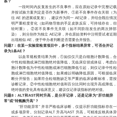
条？
一段时间内反复发生的不良事件，应在原始记录中完整记载
并按试验方案判定是否作为新事件。①若不良事件存在关联（为
往 AE 的进展或复发），建议作为同一 AE记录，并结合既往情
明严重程度变化（如药物导致的手足皮肤反应，可持续存在，但
轻时重）。②若不良事件无关联（如不同阶段发生的两次肺部
染），则分别作为独立 AE记录，并在原始资料中注明受试者近期
出现相似 AE，便于申办者判断是否需要合并报告。
问题7：在某一实验室检查项目中，多个指标结果异常，可否合并记
录为1条AE？
以血常规检查结果为例，①如仅仅只是白细胞计数降低，合
中性粒细胞或淋巴细胞绝对值降低，无临床症状或体征，考虑白
胞计数降低为中性粒细胞或淋巴细胞降低引起，则仅记录中性粒
胞或淋巴细胞绝对值降低；如果难以明确降低原因，可根据临床
断分开报告；如果符合粒细胞缺乏等严重的临床诊断标准，需按
诊断记录。②中性粒细胞绝对值和百分比同时出现升高或降低，
绝对值的变化具有临床意义，建议仅记录该指标的绝对值。
问题8：ALT和AST同时升高，是分开记录，还是记录为“肝功能异
常”或“转氨酶升高”？
“肝功能异常” 并非严格临床诊断，仅提示肝功能指标存在一
或多项异常。分别记录ALT 升高与AST 升高，可精准反映具体