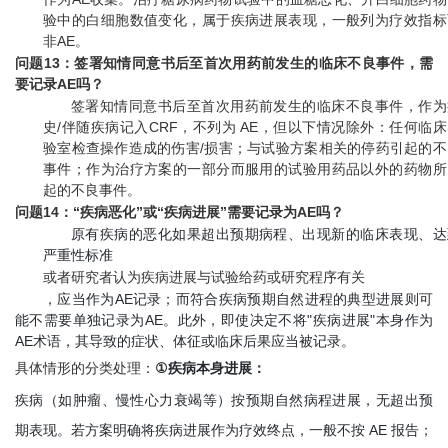
验中的白细胞数值变化，属于疾病进展表现，一般列为疗效指标
非AE。
问题13：签署知情同意书后至首次用药前发生的临床不良事件，需
要记录AE吗？
签署知情同意书后至首次用药前发生的临床不良事件，作为
史/伴随疾病记入CRF，不列为 AE，但以下情况除外：任何临床
验室检查操作造成的伤害/损害；与试验方案相关的停药引起的不
事件；作为治疗方案的一部分而服用的试验用药品以外的药物所
起的不良事件。
问题14：“疾病恶化”或“疾病进展”需要记录为AE吗？
原有疾病的恶化如果超出预期病程、出现新的临床表现、达
严重性标准
或者研究者认为疾病进展与试验给药或研究程序有关
，应当作为AE记录；而符合疾病预期自然进程的典型进展则可
能不需要单独记录为AE。此外，即使决定不将"疾病进展"本身作为
AE术语，其导致的症状、体征或临床后果应当被记录。
具体情形的分类处理：
①
疾病本身进展：
疾病（如肿瘤、慢性心力衰竭等）按预期自然病程进展，无超出预
期表现。若方案明确将疾病进展作为疗效终点，一般不按 AE 报告；