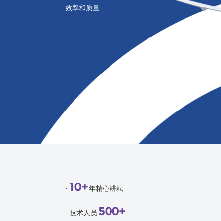
效率和质量
10+
·
年精心耕耘
500+
· 技术人员