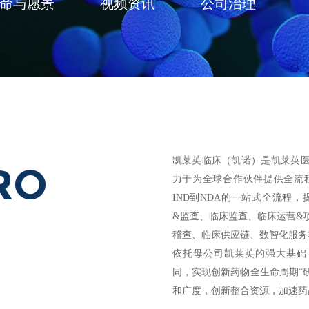
命与愿景
视频资讯
公司治理
凯莱英临床（凯诺）是凯莱英医药集团
RO
力于为全球合作伙伴提供全流
IND到NDA的一站式全流程，
&监查
、临床监查、临床运营&
稽查、临床供应链、数智化服务
依托母公司凯莱英的强大基础
同，实现创新药物全生命周期“
和广度，创新整合资源，加速药