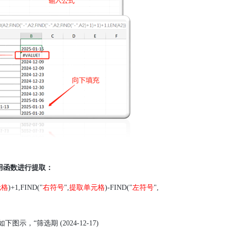
用函数进行提取：
元格
)+1,FIND("
右符号
",
提取单元格
)-FIND("
左符号
",
如下图示，“筛选期
(2024-12-17)