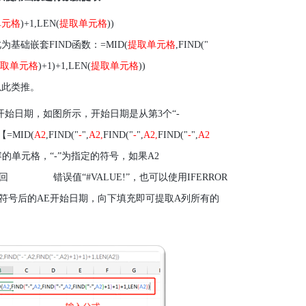
单元格
)+1
,LEN(
提取单元格
))
此为基础嵌套
FIND
函数：
=MID(
提取单元格
,FIND("
取单元格
)+1
)+
1
,LEN(
提取单元格
))
以此类推。
开始日期，如图所示，开始日期是从第
3
个“
-
【
=MID(
A2
,FIND("
-
",
A2,
FIND("
-
",
A2,
FIND("
-
",
A2
的单元格，“
-
”为指定的符号，如果
A2
回
错误值“
#VALUE!
”，也可以使用
IFERROR
”符号后的
AE
开始日期，向下填充即可提取
A
列所有的