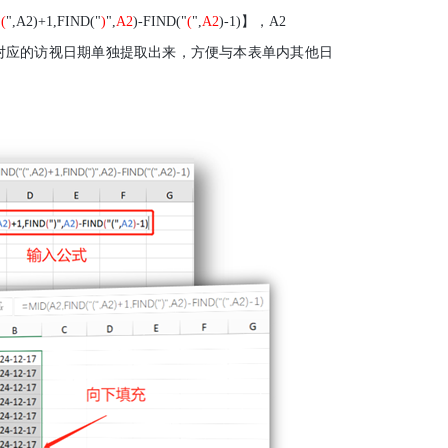
"
(
",A2)+1,FIND("
)
",
A2
)-FIND("
(
",
A2
)-1)
】，
A2
对应的访视日期单独提取出来，方便与本表单内其他日