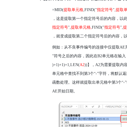
=MID(
提取单元格
,FIND("
指定符号
",
提取
，这是提取第一个指定符号后的内容，以
指定符号
",
提取单元格
,
FIND("
指定符号
",
提
，就变成提取第二个指定符号后的内容，
例如：从不良事件编号的连接中仅提取
AE
”符号之后的内容，因此在
B2
单元格在输入
)+1)+1)+1,LEN(
A2
))
】，
A2
为需要提取内容
单元格中查找不到第
3
个
“-”
字符，将默认返
函数处理。这样就提取出单元格中第
3
个“
-
AE
开始日期。