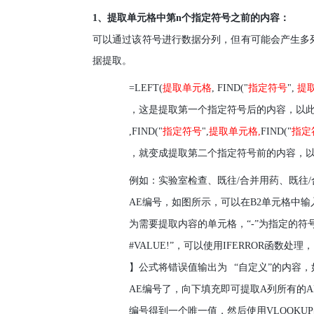
1
、提取单元格中第
n
个指定符号之前的内容：
可以通过该符号进行数据分列，但有可能会产生多
据提取。
=LEFT(
提取单元格
,
FIND("
指定符号
",
提
，这是提取第一个指定符号后的内容，以
,FIND("
指定符号
",
提取单元格
,
FIND("
指定
，就变成提取第二个指定符号前的内容，
例如：实验室检查、既往
/
合并用药、既往
/
AE
编号，如图所示，可以在
B2
单元格中输
为需要提取内容的单元格，“
-
”为指定的符
#VALUE!
”，可以使用
IFERROR
函数处理，
】公式将错误值输出为
“自定义”的内容，
AE
编号了，向下填充即可提取
A
列所有的
A
编号得到一个唯一值，然后使用
VLOOKUP