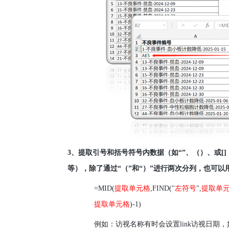
3
、提取引号和括号符号内数据（如“”、（）、或
[]
等），除了通过“（”和“）”进行两次分列，也可以
=MID(
提取单元格
,FIND("
左符号
",
提取单
提取单元格
)-1)
例如：访视名称有时会设置
link
访视日期，