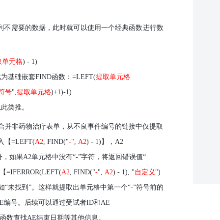
列不需要的数据，此时就可以使用一个经典函数进行数
取单元格
) - 1)
此为基础嵌套
FIND
函数：
=LEFT(
提取单元格
符号
",
提取单元格
)+1
)-
1
)
以此类推。
合并非药物治疗表单，从不良事件编号的链接中仅提取
入【
=LEFT(
A2
, FIND("
-
",
A2
) - 1)
】，
A2
号，如果
A2
单元格中没有
“-”
字符，将返回错误值“
【
=IFERROR(LEFT(
A2
, FIND("
-
",
A2
) - 1), "
自定义
")
如“未找到”。这样就提取出单元格中第一个“
-
”符号前的
E
编号。后续可以通过受试者
ID
和
AE
函数查找
AE
结束日期等其他信息。