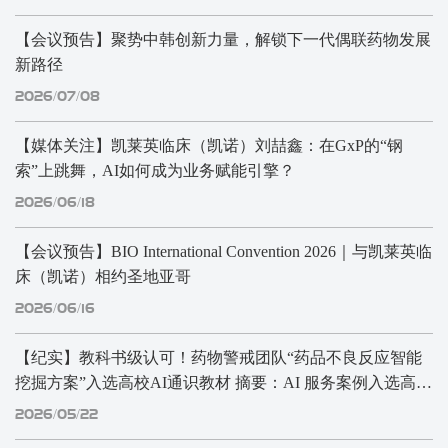
【会议预告】聚势中韩创新力量，解锁下一代偶联药物发展
新路径
2026/07/08
【媒体关注】凯莱英临床（凯诺）刘喆鑫：在GxP的“钢
索”上跳舞，AI如何成为业务赋能引擎？
2026/06/18
【会议预告】BIO International Convention 2026｜与凯莱英临
床（凯诺）相约圣地亚哥
2026/06/16
【纪实】教科书级认可！药物警戒团队“药品不良反应智能
挖掘方案”入选高校AI通识教材 摘要：AI 服务案例入选高校
教材，获“教科书级”认可。
2026/05/22