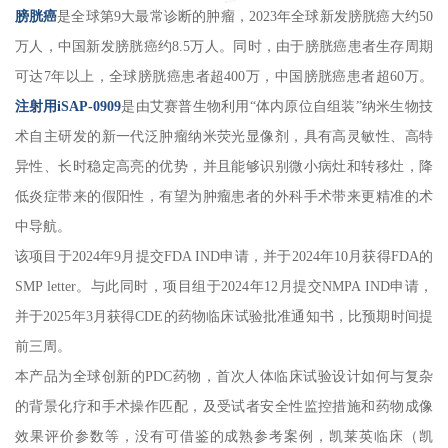
膀胱癌
是全球第9大最常诊断的肿瘤，2023年全球新发膀胱癌大约50
万人，中国新发膀胱癌约8.5万人。同时，由于膀胱癌患者生存周期
可达7年以上，全球膀胱癌患者超400万，中国膀胱癌患者超60万。
注射用iSAP-0909
是由艾赛普生物利用“体内原位自组装”纳米生物技
术自主研发的新一代泛肿瘤纳米荧光显像剂，具有高灵敏性、高特
异性、长时稳定高亮的优势，并且能够识别微小病灶和转移灶，降
低炎症带来的假阳性，有望为肿瘤患者的外科手术带来更精准的术
中导航。
该项目于2024年9月提交FDA IND申请，并于2024年10月获得FDA的
SMP letter。与此同时，项目组于2024年12月提交NMPA IND申请，
并于2025年3月获得CDE的药物临床试验批准通知书，比预期时间提
前三周。
本产品为全球创新的PDC药物，首次人体临床试验设计如何与复杂
的背景化疗和手术操作匹配，及受试者安全性监控措施和药物成像
效果评价参数等，没有可借鉴的成熟参考案例，凯莱英临床（凯