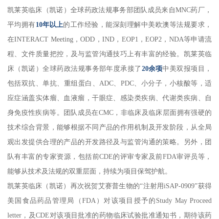
凯莱英临床（凯诺）全球药政法规事务部团队成员来自MNC药厂，
平均拥有
10年以上
的工作经验，能深刻理解中美欧澳等法规要求，
在INTERACT Meeting，ODD，IND，EOP1，EOP2，NDA等申请流
程、文件质量把控，及与监管沟通技巧上有丰富的经验。凯莱英临
床（凯诺）全球药政法规事务部年度承接了
20余项
中美双报项目，
包括双抗、单抗、重组蛋白、ADC、PDC、小分子，小核酸等，适
应症涵盖实体瘤、血液瘤，干眼症、感染类疾病、代谢类疾病、自
身免疫性疾病等。团队成员在CMC，非临床及临床层面拥有强硬的
技术综合背景，能够根据不同产品的作用机制及开发阶段，从全局
观出发提供合理的产品的开发路径及与监管沟通的策略。另外，团
队有丰富的专家资源，包括前CDE的评审专家及前FDA审评员等，
能够从技术及法规的双重层面，持续为项目保驾护航。
凯莱英临床（凯诺）再次祝贺艾赛普生物的“注射用iSAP-0909”获得
美国食品药品管理局（FDA）对该项目授予的Study May Proceed
letter，及CDE对该项目批准的药物临床试验批准通知书，期待该药