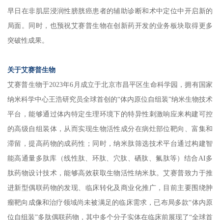
早日在非肌层浸润性膀胱癌患者的辅助诊断和术中定位中开启新的
局面。同时，也预祝艾赛普生物在创新药开发的业务板块取得更多
突破性成果。
关于艾赛普生物
艾赛普生物于2023年6月成立于北京市昌平区生命科学园，拥有国家
纳米科学中心王浩研究员全球首创的“体内原位自组装”纳米生物技术
平台，能够通过体内特定生理环境下的特异性刺激响应来构建可控
的高级自组装体，从而实现生物活性成分在病灶部位靶向、富集和
滞留，提高药物的成药性；同时，纳米肽筛选技术平台通过构建智
能高通量多肽库（线性肽、环肽、穴肽、硒肽、氟肽等）结合AI多
肽药物设计技术，能够高效获取生物活性纳米肽。艾赛普致力于推
进新型偶联药物的发现、临床转化及商业化推广，目前主要围绕肿
瘤靶向成像和治疗领域尚未被满足的临床需求，已布局多款“体内原
位自组装”多肽偶联药物，其中多个分子实体在临床前展现了“全球首