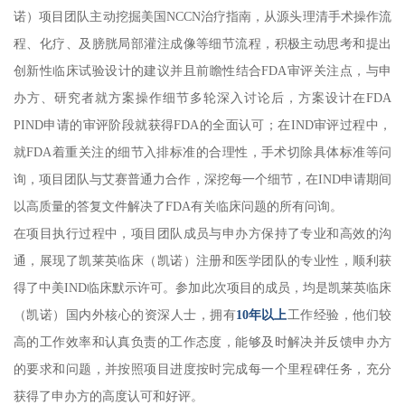
诺）项目团队主动挖掘美国NCCN治疗指南，从源头理清手术操作流
程、化疗、及膀胱局部灌注成像等细节流程，积极主动思考和提出
创新性临床试验设计的建议并且前瞻性结合FDA审评关注点，与申
办方、研究者就方案操作细节多轮深入讨论后，方案设计在FDA
PIND申请的审评阶段就获得FDA的全面认可；在IND审评过程中，
就FDA着重关注的细节入排标准的合理性，手术切除具体标准等问
询，项目团队与艾赛普通力合作，深挖每一个细节，在IND申请期间
以高质量的答复文件解决了FDA有关临床问题的所有问询。
在项目执行过程中，项目团队成员与申办方保持了专业和高效的沟
通，展现了凯莱英临床（凯诺）注册和医学团队的专业性，顺利获
得了中美IND临床默示许可。参加此次项目的成员，均是凯莱英临床
（凯诺）国内外核心的资深人士，拥有
10年以上
工作经验，他们较
高的工作效率和认真负责的工作态度，能够及时解决并反馈申办方
的要求和问题，并按照项目进度按时完成每一个里程碑任务，充分
获得了申办方的高度认可和好评。