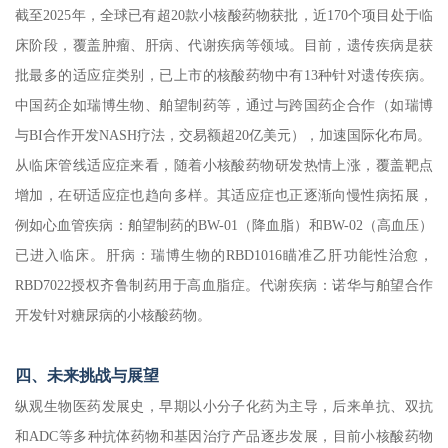
截至2025年，全球已有超20款小核酸药物获批，近170个项目处于临
床阶段，覆盖肿瘤、肝病、代谢疾病等领域。目前，遗传疾病是获
批最多的适应症类别，已上市的核酸药物中有13种针对遗传疾病。
中国药企如瑞博生物、舶望制药等，通过与跨国药企合作（如瑞博
与BI合作开发NASH疗法，交易额超20亿美元），加速国际化布局。
从临床管线适应症来看，随着小核酸药物研发热情上涨，覆盖靶点
增加，在研适应症也趋向多样。其适应症也正逐渐向慢性病拓展，
例如心血管疾病：舶望制药的BW-01（降血脂）和BW-02（高血压）
已进入临床。肝病：瑞博生物的RBD1016瞄准乙肝功能性治愈，
RBD7022授权齐鲁制药用于高血脂症。代谢疾病：诺华与舶望合作
开发针对糖尿病的小核酸药物。
四、未来挑战与展望
纵观生物医药发展史，早期以小分子化药为主导，后来单抗、双抗
和ADC等多种抗体药物和基因治疗产品逐步发展，目前小核酸药物