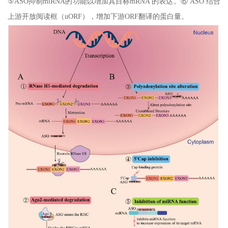
⑤ASO抑制miRNA的功能以增加其目标mRNA 的表达。⑥ ASO 结合
上游开放阅读框（uORF），增加下游ORF翻译的蛋白量。