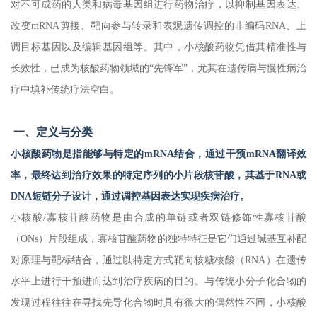
对不可成药的人类和病毒基因组进行药物治疗，以抑制基因表达、
改变mRNA剪接、靶向参与转录和表观遗传调控的非编码RNA、上
调目标基因以及编辑基因组等。其中，小核酸药物凭借其精准性与
长效性，已成为核酸药物领域的“先锋军”，尤其在遗传病与慢性病治
疗中填补传统疗法空白。
一、定义与分类
小核酸药物是指能够与特定的mRNA结合，通过干预mRNA翻译效
率，最终达到治疗效果的特定序列的小片段核苷酸，其基于RNA或
DNA短链分子设计，通过调控基因表达实现疾病治疗。
小核酸/寡核苷酸药物是由合成的单链或者双链修饰性寡核苷酸
（ONs）片段组成，寡核苷酸药物的独特特征是它们通过碱基互补配
对原理与靶标结合，通过以特定方式靶向核糖核酸（RNA）在遗传
水平上进行干预进而达到治疗疾病的目的。与传统小分子化合物的
发现过程往往在寻找先导化合物时具有很大的偶然性不同，小核酸