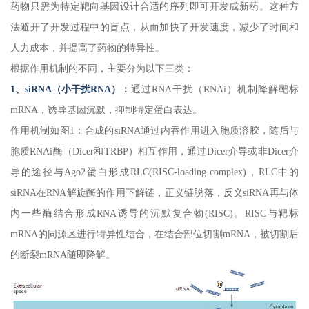
药物只需为特定靶向基因设计合适的序列即可开发成新药。这种方
法避开了开发过程中的盲点，从而加快了开发速度，减少了时间和
人力成本，并提高了药物的特异性。
根据作用机制的不同，主要分为以下三类：
1、siRNA（小干扰RNA）：
通过RNA干扰（RNAi）机制降解靶标
mRNA，诱导基因沉默，抑制特定蛋白表达。
作用机制如图1：合成的siRNA通过内吞作用进入胞质溶胶，随后与
胞质RNAi酶（Dicer和TRBP）相互作用，通过Dicer介导或非Dicer介
导的途径与Ago2蛋白形成RLC(RISC-loading complex)，RLC中的
siRNA在RNA解旋酶的作用下解链，正义链脱落，反义siRNA再与体
内一些酶结合形成RNA诱导的沉默复合物(RISC)。RISC与靶标
mRNA的同源区进行特异性结合，在结合部位切割mRNA，被切割后
的断裂mRNA随即降解。