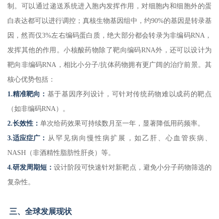
制。可以通过递送系统进入胞内发挥作用，对细胞内和细胞外的蛋
白表达都可以进行调控；真核生物基因组中，约90%的基因是转录基
因，然而仅3%左右编码蛋白质，绝大部分都会转录为非编码RNA，
发挥其他的作用。小核酸药物除了靶向编码RNA外，还可以设计为
靶向非编码RNA，相比小分子/抗体药物拥有更广阔的治疗前景。其
核心优势包括：
1.精准靶向：
基于基因序列设计，可针对传统药物难以成药的靶点
（如非编码RNA）。
2.长效性：
单次给药效果可持续数月至一年，显著降低用药频率。
3.适应症广：
从罕见病向慢性病扩展，如乙肝、心血管疾病、
NASH（非酒精性脂肪性肝炎）等。
4.研发周期短：
设计阶段可快速针对新靶点，避免小分子药物筛选的
复杂性。
三、全球发展现状