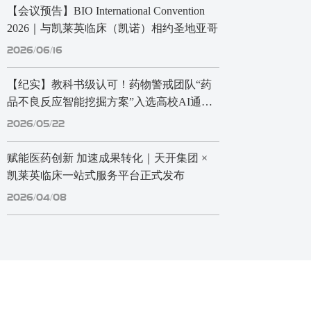
【会议预告】BIO International Convention
2026｜与凯莱英临床（凯诺）相约圣地亚哥
2026/06/16
【纪实】教科书级认可！药物警戒团队“药
品不良反应智能挖掘方案”入选高校AI通识
教材 摘要：AI 服务案例入选高校教材，
2026/05/22
获“教科书级”认可。
赋能医药创新 加速成果转化｜天开集团 ×
凯莱英临床一站式服务平台正式发布
2026/04/08