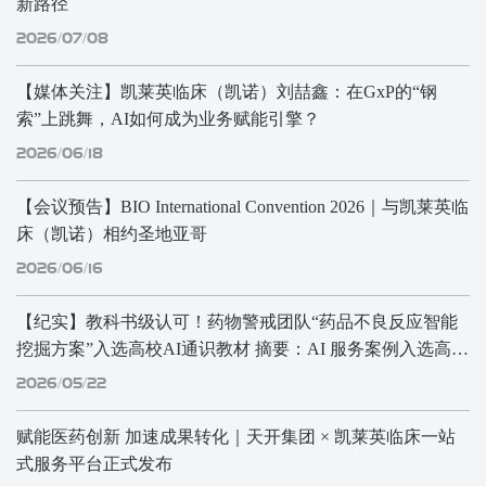
新路径
2026/07/08
【媒体关注】凯莱英临床（凯诺）刘喆鑫：在GxP的“钢
索”上跳舞，AI如何成为业务赋能引擎？
2026/06/18
【会议预告】BIO International Convention 2026｜与凯莱英临
床（凯诺）相约圣地亚哥
2026/06/16
【纪实】教科书级认可！药物警戒团队“药品不良反应智能
挖掘方案”入选高校AI通识教材 摘要：AI 服务案例入选高校
教材，获“教科书级”认可。
2026/05/22
赋能医药创新 加速成果转化｜天开集团 × 凯莱英临床一站
式服务平台正式发布