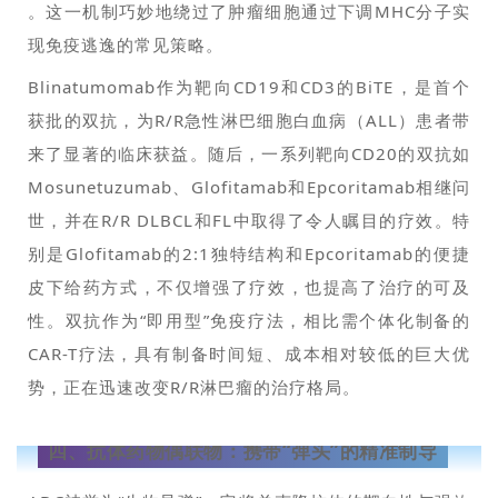
。这一机制巧妙地绕过了肿瘤细胞通过下调MHC分子实
现免疫逃逸的常见策略。
Blinatumomab作为靶向CD19和CD3的BiTE，是首个
获批的双抗，为R/R急性淋巴细胞白血病（ALL）患者带
来了显著的临床获益。随后，一系列靶向CD20的双抗如
Mosunetuzumab、Glofitamab和Epcoritamab相继问
世，并在R/R DLBCL和FL中取得了令人瞩目的疗效。特
别是Glofitamab的2:1独特结构和Epcoritamab的便捷
皮下给药方式，不仅增强了疗效，也提高了治疗的可及
性。双抗作为“即用型”免疫疗法，相比需个体化制备的
CAR-T疗法，具有制备时间短、成本相对较低的巨大优
势，正在迅速改变R/R淋巴瘤的治疗格局。
四、
抗体药物偶联物：携带“弹头”的精准制导