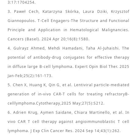
3:17:1704254.
3. Paweł Cech, Katarzyna Skórka, Laura Dziki, Krzysztof
Giannopoulos. T-Cell Engagers-The Structure and Functional
Principle and Application in Hematological Malignancies.
Cancers (Basel). 2024 Apr 20;16(8):1580.
4. Gulrayz Ahmed, Mehdi Hamadani, Taha Al-Juhaishi. The
potential of antibody-drug conjugates for effective therapy
in diffuse large B-cell lymphoma. Expert Opin Biol Ther. 2025
Jan-Feb;25(2):161-173.
5. Chen X, Huang K, Qin G, et al. Lentiviral particle-mediated
generation of in-vivo CAR-T cells for treating refractoryB-
celllymphoma.Cytotherapy,2025 May;27(5):S212.
6. Adrien Krug, Aymen Saidane, Chiara Martinello, et al. In
vivo CAR T cell therapy against angioimmunoblastic T cell
lymphoma. J Exp Clin Cancer Res. 2024 Sep 14;43(1):262.