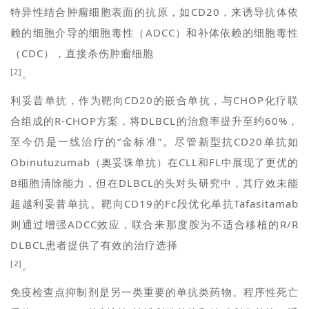
特异性结合肿瘤细胞表面的抗原，如CD20，来诱导抗体依
赖的细胞介导的细胞毒性（ADCC）和补体依赖的细胞毒性
（CDC），直接杀伤肿瘤细胞
[2]
。
利妥昔单抗，作为靶向CD20的嵌合单抗，与CHOP化疗联
合组成的R-CHOP方案，将DLBCL的治愈率提升至约60%，
至今仍是一线治疗的“金标准”。尽管新型抗CD20单抗如
Obinutuzumab（奥妥珠单抗）在CLL和FL中展现了更优的
B细胞清除能力，但在DLBCL的头对头研究中，其疗效未能
超越利妥昔单抗。靶向CD19的Fc段优化单抗Tafasitamab
则通过增强ADCC效应，联合来那度胺为不适合移植的R/R
DLBCL患者提供了有效的治疗选择
[2]
。
免疫检查点抑制剂是另一类重要的单抗类药物。程序性死亡