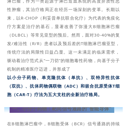
淋巴瘤，作为一类起源于淋巴造血系统的高度异质性恶
性肿瘤，其治疗格局正在经历一场深刻的变革。长期以
来，以R-CHOP（利妥昔单抗联合化疗）为代表的免疫化
疗方案是治疗的基石，显著改善了弥漫大B细胞淋巴瘤
（DLBCL）等常见亚型的预后。然而，面对30-40%的复
发/难治性（R/R）患者以及预后差的T细胞淋巴瘤亚型，
传统疗法的局限性日益凸显。这一未满足的临床需求，
驱动着治疗范式从“一刀切”的细胞毒性药物，向基于分子
机制的精准医疗迈进，并形成了
以小分子药物、单克隆抗体（单抗）、双特异性抗体
（双抗）、抗体药物偶联物（ADC）和嵌合抗原受体T细
胞（CAR-T）疗法为五大支柱的全新治疗格局。
一、
小分子药物：靶向信号通路的“智能导弹”
在B细胞淋巴瘤中，B细胞受体（BCR）信号通路的持续