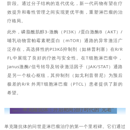
阶段。通过分子结构的迭代优化，新一代药物有望在疗
效提升和毒性管理之间实现更优平衡，重塑淋巴瘤的治
疗格局。
此外，磷脂酰肌醇3-激酶（PI3K）/蛋白激酶B（AKT）/
哺乳动物雷帕霉素靶蛋白（mTOR）通路的异常激活广
泛存在，高选择性的PI3Kδ抑制剂（如林普利塞）在R/R
FL中展现了良好的疗效与安全性。在T细胞淋巴瘤中，
Janus激酶/信号转导及转录激活因子（JAK/STAT）通路
是另一个核心枢纽，其抑制剂（如戈利昔替尼）为预后
极差的R/R 外周T细胞淋巴瘤（PTCL）患者提供了新的
希望。
二、
单克隆抗体：开启靶向治疗时代的“元老”
单克隆抗体的问世是淋巴瘤治疗的第一个里程碑。它们通过