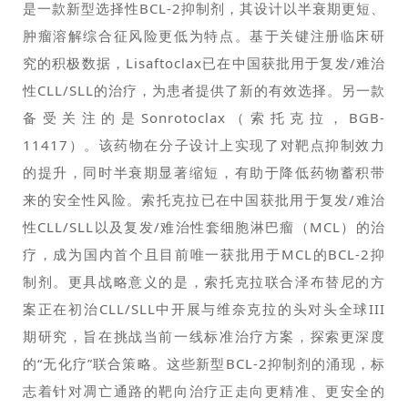
是一款新型选择性BCL-2抑制剂，其设计以半衰期更短、
肿瘤溶解综合征风险更低为特点。基于关键注册临床研
究的积极数据，Lisaftoclax已在中国获批用于复发/难治
性CLL/SLL的治疗，为患者提供了新的有效选择。另一款
备受关注的是Sonrotoclax（索托克拉，BGB-
11417）。该药物在分子设计上实现了对靶点抑制效力
的提升，同时半衰期显著缩短，有助于降低药物蓄积带
来的安全性风险。索托克拉已在中国获批用于复发/难治
性CLL/SLL以及复发/难治性套细胞淋巴瘤（MCL）的治
疗，成为国内首个且目前唯一获批用于MCL的BCL-2抑
制剂。更具战略意义的是，索托克拉联合泽布替尼的方
案正在初治CLL/SLL中开展与维奈克拉的头对头全球III
期研究，旨在挑战当前一线标准治疗方案，探索更深度
的“无化疗”联合策略。这些新型BCL-2抑制剂的涌现，标
志着针对凋亡通路的靶向治疗正走向更精准、更安全的