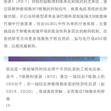
受体1（PD-1）抑制剂如帕博利珠单抗和纳武利尤单抗，通
过阻断肿瘤细胞对T细胞的抑制信号，恢复免疫系统的抗肿
瘤功能。它们在经典型霍奇金淋巴瘤和原发纵隔大B细胞淋
巴瘤中疗效显著，但在DLBCL中作为单药疗效有限，主要
挑战在于肿瘤免疫微环境的复杂性和多层次的耐药机制。目
前的研究方向更多地聚焦于联合用药，如与化疗或ADC联
用，以期克服耐药。
三、
双特异性抗体：衔接免疫与肿瘤的“桥梁”
双抗是一类能够同时结合两个不同抗原的工程化抗体。
其中，T细胞衔接器（BiTE）通过一端结合T细胞上的
CD3分子，另一端结合肿瘤细胞表面的特异性抗原（如
CD19、CD20），形成免疫突触，从而激活T细胞杀伤肿
瘤
[3]