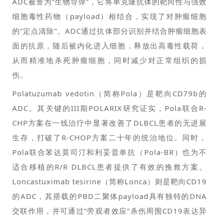
ADC被誉为“生物导弹”，它将单克隆抗体的靶向性与强效
细胞毒性药物（payload）相结合，实现了对肿瘤细胞
的“定点清除”。ADC通过抗体部分识别并结合肿瘤细胞表
面的抗原，随后被内化进入细胞，释放出高毒性载荷，
从而精准地杀死肿瘤细胞，同时减少对正常组织的损
伤。
Polatuzumab vedotin（简称Pola）是靶向CD79b的
ADC。其关键的III期POLARIX研究证实，Pola联合R-
CHP方案在一线治疗中显著改善了DLBCL患者的无进展
生存，打破了R-CHOP方案二十年的统治地位。同时，
Pola联合苯达莫司汀和利妥昔单抗（Pola-BR）也为不
适合移植的R/R DLBCL患者提供了有效的挽救方案。
Loncastuximab tesirine（简称Lonca）则是靶向CD19
的ADC，其搭载的PBD二聚体payload具有独特的DNA
交联作用，并可通过“旁观者效应”杀伤周围CD19表达异